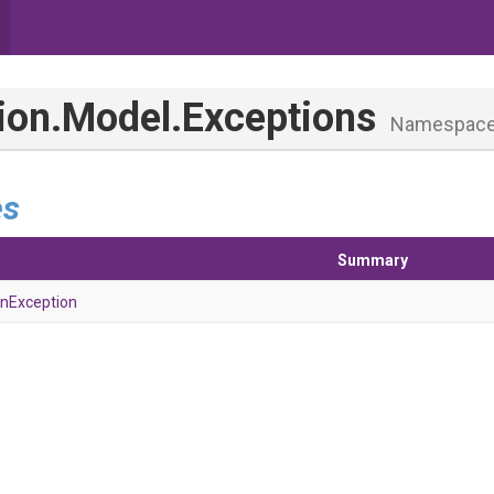
ion
.Model
.Exceptions
Namespac
es
Summary
on
Exception