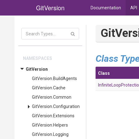
GitVersion
Documentation
API
GitVers
Class Typ
NAMESPACES
GitVersion
Class
GitVersion
.BuildAgents
Infinite
Loop
Protecti
GitVersion
.Cache
GitVersion
.Common
GitVersion
.Configuration
GitVersion
.Extensions
GitVersion
.Helpers
GitVersion
.Logging